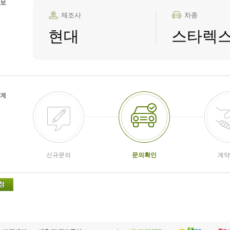
보
제조사
차종
현대
스타렉
계
신규문의
문의확인
계약